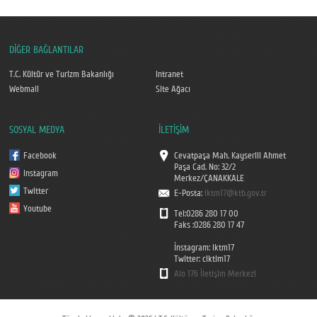
DİĞER BAĞLANTILAR
T.C. Kültür ve Turizm Bakanlığı
Intranet
Webmail
Site Ağacı
SOSYAL MEDYA
İLETİŞİM
Facebook
Cevatpaşa Mah. Kayserili Ahmet
Paşa Cad. No: 32/2
Instagram
Merkez/ÇANAKKALE
Twitter
E-Posta:
iktm17@ktb.gov.tr
Youtube
Tel:0286 280 17 00
Faks :0286 280 17 47
İnstagram: iktm17
Twitter: ciktim17
Alo 176 İletişim Merkezi