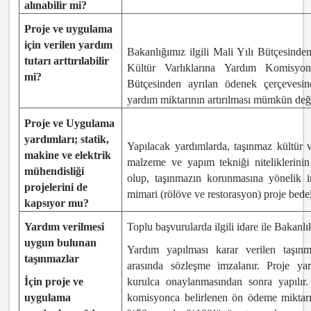
alınabilir mi?
Proje ve uygulama
için verilen yardım
Bakanlığımız ilgili Mali Yılı Bütçesinde
tutarı arttırılabilir
Kültür Varlıklarına Yardım Komisyon
mi?
Bütçesinden ayrılan ödenek çerçevesin
yardım miktarının artırılması mümkün deği
Proje ve Uygulama
yardımları; statik,
Yapılacak yardımlarda, taşınmaz kültür v
makine ve elektrik
malzeme ve yapım tekniği niteliklerini
mühendisliği
olup, taşınmazın korunmasına yönelik im
projelerini de
mimari (rölöve ve restorasyon) proje bedel
kapsıyor mu?
Yardım verilmesi
Toplu başvurularda ilgili idare ile Bakanlı
uygun bulunan
Yardım yapılması karar verilen taşınma
taşınmazlar
arasında sözleşme imzalanır. Proje yard
İçin proje ve
kurulca onaylanmasından sonra yapılır
uygulama
komisyonca belirlenen ön ödeme miktarı 