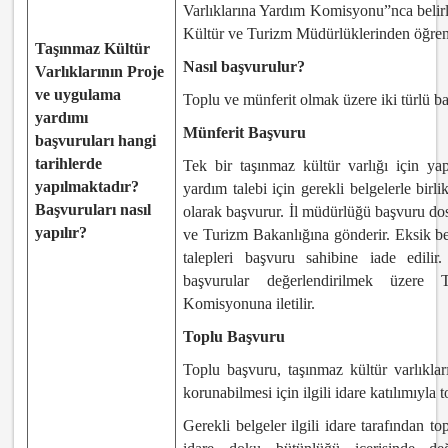
Varlıklarına Yardım Komisyonu”nca belirlen
Kültür ve Turizm Müdürlüklerinden öğreni
Taşınmaz Kültür
Nasıl başvurulur?
Varlıklarının Proje
ve uygulama
Toplu ve münferit olmak üzere iki türlü ba
yardımı
Münferit Başvuru
başvuruları hangi
tarihlerde
Tek bir taşınmaz kültür varlığı için ya
yapılmaktadır?
yardım talebi için gerekli belgelerle birl
Başvuruları nasıl
olarak başvurur. İl müdürlüğü başvuru dos
yapılır?
ve Turizm Bakanlığına gönderir. Eksik be
talepleri başvuru sahibine iade edili
başvurular değerlendirilmek üzere 
Komisyonuna iletilir.
Toplu Başvuru
Toplu başvuru, taşınmaz kültür varlıkla
korunabilmesi için ilgili idare katılımıyla t
Gerekli belgeler ilgili idare tarafından top