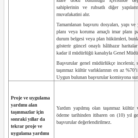
idare doku bütünlüğü içerisinde değe
sahiplerinin ve ruhsatlı diğer yapılar
muvafakatini alır.
Tamamlanan başvuru dosyaları, yapı ve yap
planı veya koruma amaçlı imar planı paf
durum belgesi veya plan hükümleri, bunl
gösterir güncel onaylı hâlihazır haritala
kadar il müdürlüğü kanalıyla Genel Müdürlü
Başvurular genel müdürlükçe incelenir,
taşınmaz kültür varlıklarının en az %70’i 
Uygun bulunan başvurular komisyona sun
Proje ve uygulama
yardımı alan
Yardım yapılmış olan taşınmaz kültür v
taşınmazlar için
ödeme tarihinden itibaren on (10) yıl 
sonraki yıllar da
başvurular değerlendirilmez.
tekrar proje ve
uygulama yardımı