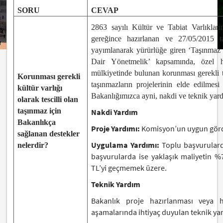
SORU
CEVAP
2863 sayılı Kültür ve Tabiat Varlıkla
gereğince hazırlanan ve 27/05/2015 
yayımlanarak yürürlüğe giren ‘Taşınmaz 
Dair Yönetmelik’ kapsamında, özel h
mülkiyetinde bulunan korunması gerekli ta
Korunması gerekli
taşınmazların projelerinin elde edilmesi
kültür varlığı
Bakanlığımızca ayni, nakdi ve teknik yar
olarak tescilli olan
taşınmaz için
Nakdi Yardım
Bakanlıkça
Proje Yardımı:
Komisyon’un uygun görd
sağlanan destekler
Uygulama Yardımı:
Toplu başvurulard
nelerdir?
başvurularda ise yaklaşık maliyetin %
TL’yi geçmemek üzere.
Teknik Yardım
Bakanlık proje hazırlanması veya h
aşamalarında ihtiyaç duyulan teknik yar