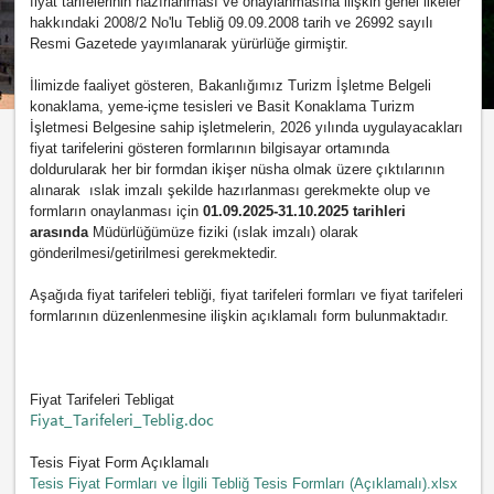
fiyat tarifelerinin hazırlanması ve onaylanmasına ilişkin genel ilkeler
hakkındaki 2008/2 No'lu Tebliğ 09.09.2008 tarih ve 26992 sayılı
Resmi Gazetede yayımlanarak yürürlüğe girmiştir.
İlimizde faaliyet gösteren, Bakanlığımız Turizm İşletme Belgeli
konaklama, yeme-içme tesisleri ve Basit Konaklama Turizm
İşletmesi Belgesine sahip işletmelerin, 2026 yılında uygulayacakları
fiyat tarifelerini gösteren formlarının bilgisayar ortamında
doldurularak her bir formdan ikişer nüsha olmak üzere çıktılarının
alınarak ıslak imzalı şekilde hazırlanması gerekmekte olup ve
formların onaylanması için
01.09.2025-31.10.2025 tarihleri
arasında
Müdürlüğümüze fiziki (ıslak imzalı) olarak
gönderilmesi/getirilmesi gerekmektedir.
Aşağıda fiyat tarifeleri tebliği, fiyat tarifeleri formları ve fiyat tarifeleri
formlarının düzenlenmesine ilişkin açıklamalı form bulunmaktadır.
Fiyat Tarifeleri Tebligat
Fiyat_Tarifeleri_Teblig.doc
Tesis Fiyat Form Açıklamalı
Tesis Fiyat Formları ve İlgili Tebliğ Tesis Formları (Açıklamalı).xlsx