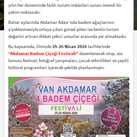
yılın her döneminde farklı turizm imkânları sunan önemli bir
çekim noktasıdır.
Bahar aylarında Akdamar Adası’nda badem ağaçlarının
çiçeklenmesiyle ortaya çıkan görsel şölen ise kentin turizm
değerini artıran dikkat çekici unsurlar arasında yer almaktadır.
Bu kapsamda, ilimizde
25-26 Nisan 2026
tarihlerinde
“Akdamar Badem Çiçeği Festivali”
düzenlenecek olup, söz
konusu festival; fotoğraf yarışmaları, çocuk etkinlikleri ve çeşitli
kültürel programları içerecek şekilde planlanmıştır.