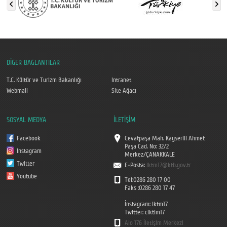
DİĞER BAĞLANTILAR
T.C. Kültür ve Turizm Bakanlığı
Intranet
Webmail
Site Ağacı
SOSYAL MEDYA
İLETİŞİM
Facebook
Cevatpaşa Mah. Kayserili Ahmet
Paşa Cad. No: 32/2
Instagram
Merkez/ÇANAKKALE
Twitter
E-Posta:
iktm17@ktb.gov.tr
Youtube
Tel:0286 280 17 00
Faks :0286 280 17 47
İnstagram: iktm17
Twitter: ciktim17
Alo 176 İletişim Merkezi