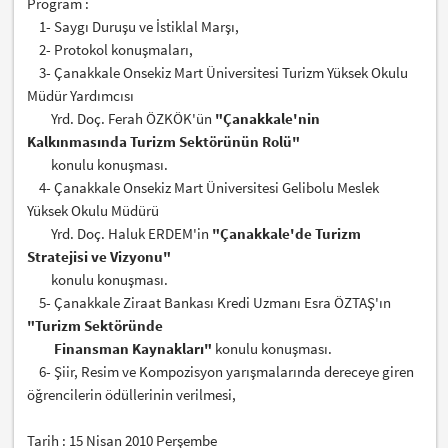
Program :
1- Saygı Duruşu ve İstiklal Marşı,
2- Protokol konuşmaları,
3- Çanakkale Onsekiz Mart Üniversitesi Turizm Yüksek Okulu
Müdür Yardımcısı
Yrd. Doç. Ferah ÖZKÖK'ün
"Çanakkale'nin
Kalkınmasında Turizm Sektörünün Rolü"
konulu konuşması.
4- Çanakkale Onsekiz Mart Üniversitesi Gelibolu Meslek
Yüksek Okulu Müdürü
Yrd. Doç. Haluk ERDEM'in
"Çanakkale'de Turizm
Stratejisi ve Vizyonu"
konulu konuşması.
5- Çanakkale Ziraat Bankası Kredi Uzmanı Esra ÖZTAŞ'ın
"Turizm Sektöründe
Finansman Kaynakları"
konulu konuşması.
6- Şiir, Resim ve Kompozisyon yarışmalarında dereceye giren
öğrencilerin ödüllerinin verilmesi,
Tarih : 15 Nisan 2010 Perşembe