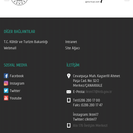
DİĞER BAĞLANTILAR
T.C. Kültür ve Turizm Bakanlığı
Intranet
Webmail
Site Ağacı
SOSYAL MEDYA
İLETİŞİM
Facebook
Cevatpaşa Mah. Kayserili Ahmet
Paşa Cad. No: 32/2
Instagram
Merkez/ÇANAKKALE
Twitter
E-Posta:
iktm17@ktb.gov.tr
Youtube
Tel:0286 280 17 00
Faks :0286 280 17 47
İnstagram: iktm17
Twitter: ciktim17
Alo 176 İletişim Merkezi