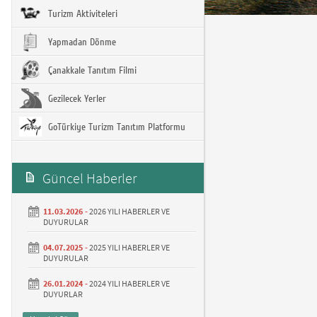
Turizm Aktiviteleri
Yapmadan Dönme
Çanakkale Tanıtım Filmi
Gezilecek Yerler
GoTürkiye Turizm Tanıtım Platformu
Güncel Haberler
11.03.2026 -
2026 YILI HABERLER VE
DUYURULAR
04.07.2025 -
2025 YILI HABERLER VE
DUYURULAR
26.01.2024 -
2024 YILI HABERLER VE
DUYURLAR