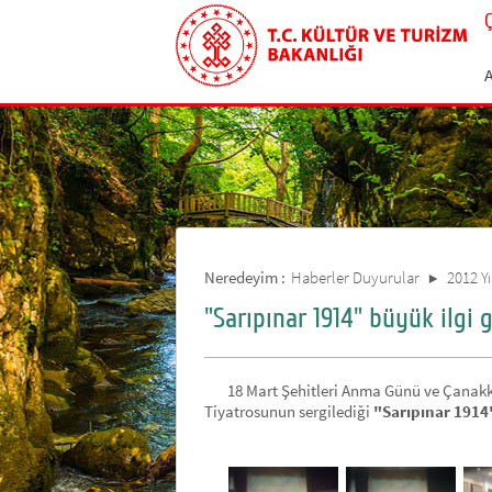
Neredeyim :
Haberler Duyurular
2012 Y
"Sarıpınar 1914" büyük ilgi 
18 Mart Şehitleri Anma Günü ve Çanakkale 
Tiyatrosunun sergilediği
"Sarıpınar 1914