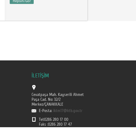
Hepsini Gör
İLETİŞİM
Cevatpaşa Mah. Kayserili Ahmet
Paşa Cad. No: 32/2
Merkez/ÇANAKKALE
E-Posta:
iktm17@ktb.gov.tr
Tel:0286 280 17 00
Faks :0286 280 17 47
İnstagram: iktm17