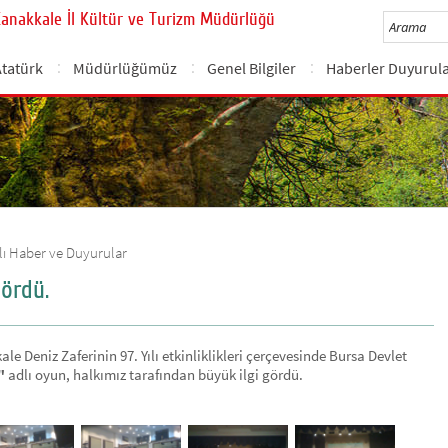
Çanakkale İl Kültür ve Turizm Müdürlüğü
Atatürk
Müdürlüğümüz
Genel Bilgiler
Haberler Duyurul
ılı Haber ve Duyurular
gördü.
Deniz Zaferinin 97. Yılı etkinliklikleri çerçevesinde Bursa Devlet
"
adlı oyun, halkımız tarafından büyük ilgi gördü.