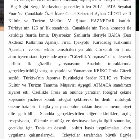
Big Sight Sergi Merkezinde gerçekleştirilen 2012 JATA Seyahat
Fuarı’na Çanakkale Özel İdare Genel Sekreteri Ayhan GİDER ve İl
Kültür ve Turizm Müdürü V. Şinasi HAZNEDAR katıldı.
Türkiye’nin 126 m
²’lik standında
Çanakkale’nin Troia konsepti ile
katıldığı fuarda İzmir, Diyarbakır, Şanlıurfa illeriyle BAKA (Batı
Akdeniz Kalkınma Ajansı), Fırat, İpekyolu, Karacadağ Kalkınma
Ajansları ve özel sektör temsilcileri yer aldı. Görkemli bir Troia
atını içeren stand içerisinde ayrıca “Güzellik Yarışması” düzenlenerek
tarihin ilk güzellik yarışmasının Anadolu topraklarında
gerçekleştirildiği vurgusu yapıldı ve Yamamoto KEİKO Troia Güzeli
seçildi. Türkiye'nin Japonya Büyükelçisi Serdar KILIÇ ve Tokyo
Kültür ve Turizm Tanıtma Müşaviri Ayşegül ATMACA standımızı
ziyaret etti. Özellikle Troia atı önünde yaratılan fotoğraf çekme
köşesinde yüzlerce konuk fotoğraf çektirerek, bu denli mitolojik
öneme haiz bir imajla yan yana bulunmaktan duyulan memnuniyet
dile getirildi. Standda gerçekleştirilen diğer etkinlikler; açılış
resepsiyonu, ülkemiz mutfağı ve destinayonlarıyla ilgili sunumlar,
çocuklar için Troia atı desenli t-shirt baskı uygulamaları, ebru
uygulama çalışmalarıydı. İzleyiciler tarafından büyük ilgiyle