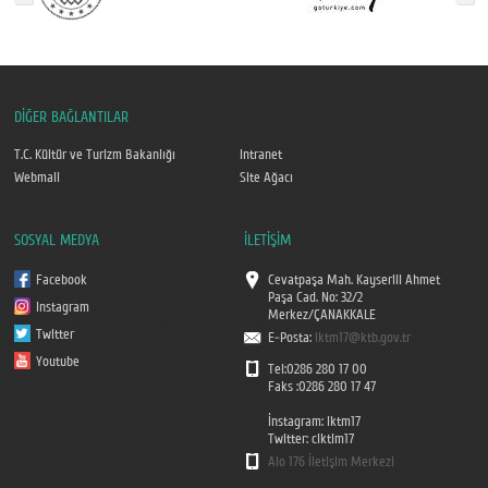
DİĞER BAĞLANTILAR
T.C. Kültür ve Turizm Bakanlığı
Intranet
Webmail
Site Ağacı
SOSYAL MEDYA
İLETİŞİM
Facebook
Cevatpaşa Mah. Kayserili Ahmet
Paşa Cad. No: 32/2
Instagram
Merkez/ÇANAKKALE
Twitter
E-Posta:
iktm17@ktb.gov.tr
Youtube
Tel:0286 280 17 00
Faks :0286 280 17 47
İnstagram: iktm17
Twitter: ciktim17
Alo 176 İletişim Merkezi