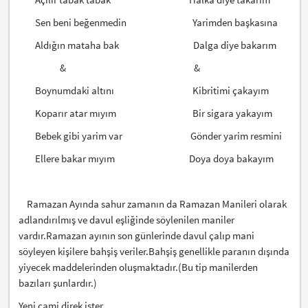
Sen beni beğenmedin Yarimden başkasına
Aldığın mataha bak Dalga diye bakarım
& &
Boynumdaki altını Kibritimi çakayım
Koparır atar mıyım Bir sigara yakayım
Bebek gibi yarim var Gönder yarim resmini
Ellere bakar mıyım Doya doya bakayım
Ramazan Ayında sahur zamanın da Ramazan Manileri olarak
adlandırılmış ve davul eşliğinde söylenilen maniler
vardır.Ramazan ayının son günlerinde davul çalıp mani
söyleyen kişilere bahşiş veriler.Bahşiş genellikle paranın dışında
yiyecek maddelerinden oluşmaktadır.(Bu tip manilerden
bazıları şunlardır.)
Yeni cami direk ister