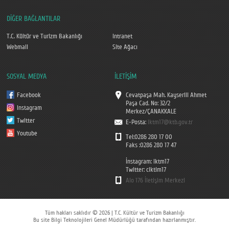
DİĞER BAĞLANTILAR
T.C. Kültür ve Turizm Bakanlığı
Intranet
Webmail
Site Ağacı
SOSYAL MEDYA
İLETİŞİM
Facebook
Cevatpaşa Mah. Kayserili Ahmet
Paşa Cad. No: 32/2
Instagram
Merkez/ÇANAKKALE
Twitter
E-Posta:
iktm17@ktb.gov.tr
Youtube
Tel:0286 280 17 00
Faks :0286 280 17 47
İnstagram: iktm17
Twitter: ciktim17
Alo 176 İletişim Merkezi
Tüm hakları saklıdır © 2026 | T.C. Kültür ve Turizm Bakanlığı
Bu site Bilgi Teknolojileri Genel Müdürlüğü tarafından hazırlanmıştır.