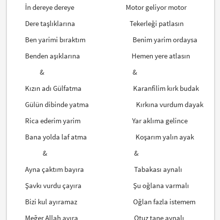
İn dereye dereye Motor geliyor motor
Dere taşlıklarına Tekerleği patlasın
Ben yarimi bıraktım Benim yarim ordaysa
Benden aşıklarına Hemen yere atlasın
& &
Kızın adı Gülfatma Karanfilim kırk budak
Gülün dibinde yatma Kırkına vurdum dayak
Rica ederim yarim Yar aklıma gelince
Bana yolda laf atma Koşarım yalın ayak
& &
Ayna çaktım bayıra Tabakası aynalı
Şavkı vurdu çayıra Şu oğlana varmalı
Bizi kul ayıramaz Oğlan fazla istemem
Meğer Allah ayıra Otuz tane aynalı