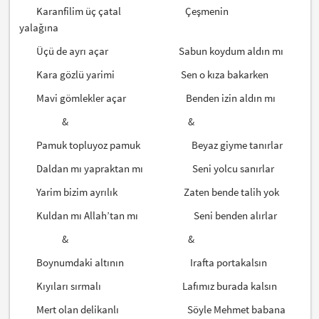
Karanfilim üç çatal Çeşmenin
yalağına
Üçü de ayrı açar Sabun koydum aldın mı
Kara gözlü yarimi Sen o kıza bakarken
Mavi gömlekler açar Benden izin aldın mı
& &
Pamuk topluyoz pamuk Beyaz giyme tanırlar
Daldan mı yapraktan mı Seni yolcu sanırlar
Yarim bizim ayrılık Zaten bende talih yok
Kuldan mı Allah’tan mı Seni benden alırlar
& &
Boynumdaki altının Irafta portakalsın
Kıyıları sırmalı Lafımız burada kalsın
Mert olan delikanlı Söyle Mehmet babana