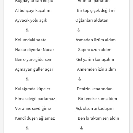
Buğdaylar sarı kılçık Altınları parlatan
Al bohçayı kaçalım Bir top çiçek değil mi
Ayvacık yolu açık Oğlanları aldatan
& &
Kolumdaki saate Asmadan üzüm aldım
Nacar diyorlar Nacar Sapını uzun aldım
Ben o yare gidersem Gel yarim konuşalım
Açmayan güller açar Annemden izin aldım
& &
Kulağımda küpeler Denizin kenarından
Elmas değil parlamaz Bir teneke kum aldım
Ver anne sevdiğime Aşk olsun arkadaşım
Kendi düşen ağlamaz Ben bıraktım sen aldın
& &