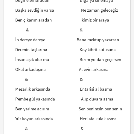
Düğmeleri sıradan Biga’ya sinemaya
Başka sevdiğin varsa Ne zaman geleceğiz
Ben çıkarım aradan İkimiz bir araya
& &
İn dereye dereye Bana mektup yazarsan
Derenin taşlarına Koy kibrit kutusuna
İnsan aşık olur mu Bizim yoldan geçersen
Okul arkadaşına At evin arkasına
& &
Mezarlık arkasında Entarisi al basma
Pembe gül yakasında Alıp duvara asma
Ben yarime acırım Sen benimsin ben senin
Yüz koyun arkasında Her lafa kulak asma
& &