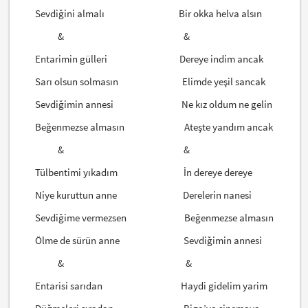
Sevdiğini almalı Bir okka helva alsın
& &
Entarimin gülleri Dereye indim ancak
Sarı olsun solmasın Elimde yeşil sancak
Sevdiğimin annesi Ne kız oldum ne gelin
Beğenmezse almasın Ateşte yandım ancak
& &
Tülbentimi yıkadım İn dereye dereye
Niye kuruttun anne Derelerin nanesi
Sevdiğime vermezsen Beğenmezse almasın
Ölme de sürün anne Sevdiğimin annesi
& &
Entarisi sarıdan Haydi gidelim yarim