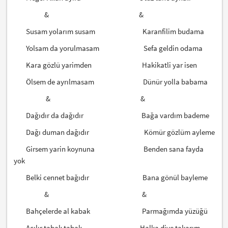
& &
Susam yolarım susam Karanfilim budama
Yolsam da yorulmasam Sefa geldin odama
Kara gözlü yarimden Hakikatli yar isen
Ölsem de ayrılmasam Dünür yolla babama
& &
Dağıdır da dağıdır Bağa vardım bademe
Dağı duman dağıdır Kömür gözlüm ayleme
Girsem yarin koynuna Benden sana fayda
yok
Belki cennet bağıdır Bana gönül bayleme
& &
Bahçelerde al kabak Parmağımda yüzüğü
Açılır tabak tabak Halka diye takarım