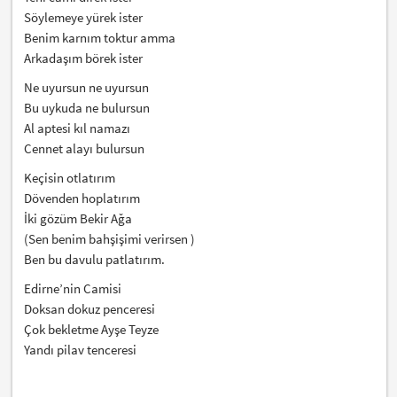
Söylemeye yürek ister
Benim karnım toktur amma
Arkadaşım börek ister
Ne uyursun ne uyursun
Bu uykuda ne bulursun
Al aptesi kıl namazı
Cennet alayı bulursun
Keçisin otlatırım
Dövenden hoplatırım
İki gözüm Bekir Ağa
(Sen benim bahşişimi verirsen )
Ben bu davulu patlatırım.
Edirne’nin Camisi
Doksan dokuz penceresi
Çok bekletme Ayşe Teyze
Yandı pilav tenceresi