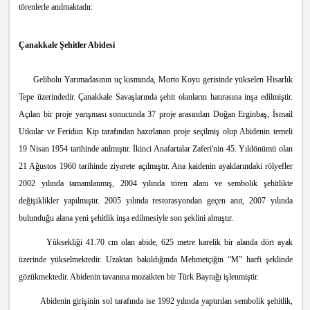
törenlerle anılmaktadır.
Çanakkale Şehitler Abidesi
Gelibolu Yarımadasının uç kısmında, Morto Koyu gerisinde yükselen Hisarlık
Tepe üzerindedir. Çanakkale Savaşlarında şehit olanların hatırasına inşa edilmiştir.
Açılan bir proje yarışması sonucunda 37 proje arasından Doğan Erginbaş, İsmail
Utkular ve Feridun Kip tarafından hazırlanan proje seçilmiş olup Abidenin temeli
19 Nisan 1954 tarihinde atılmıştır. İkinci Anafartalar Zaferi'nin 45. Yıldönümü olan
21 Ağustos 1960 tarihinde ziyarete açılmıştır. Ana kaidenin ayaklarındaki rölyefler
2002 yılında tamamlanmış, 2004 yılında tören alanı ve sembolik şehitlikte
değişiklikler yapılmıştır. 2005 yılında restorasyondan geçen anıt, 2007 yılında
bulunduğu alana yeni şehitlik inşa edilmesiyle son şeklini almıştır.
Yüksekliği 41.70 cm olan abide, 625 metre karelik bir alanda dört ayak
üzerinde yükselmektedir. Uzaktan bakıldığında Mehmetçiğin “M” harfi şeklinde
gözükmektedir. Abidenin tavanına mozaikten bir Türk Bayrağı işlenmiştir.
Abidenin girişinin sol tarafında ise 1992 yılında yaptırılan sembolik şehitlik,