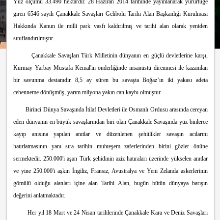
Yüz ölçümü 33.490 hektardır. 28 Haziran 2014 tarihinde yayınlanarak yürürlüğe
giren 6546 sayılı Çanakkale Savaşları Gelibolu Tarihi Alan Başkanlığı Kurulması
Hakkında Kanun ile milli park vasfı kaldırılmış ve tarihi alan olarak yeniden
sınıflandırılmıştır.
Çanakkale Savaşları Türk Milletinin dünyanın en güçlü devletlerine karşı,
Kurmay Yarbay Mustafa Kemal'in önderliğinde insanüstü direnmesi ile kazanılan
bir savunma destanıdır. 8,5 ay süren bu savaşta Boğaz’ın iki yakası adeta
cehenneme dönüşmüş, yarım milyona yakın can kaybı olmuştur
Birinci Dünya Savaşında İtilaf Devletleri ile Osmanlı Ordusu arasında cereyan
eden dünyanın en büyük savaşlarından biri olan Çanakkale Savaşında yüz binlerce
kayıp anısına yapılan anıtlar ve düzenlenen şehitlikler savaşın acılarını
hatırlatmasının yanı sıra tarihin muhteşem zaferlerinden birini gözler önüne
sermektedir. 250.000'i aşan Türk şehidinin aziz hatıraları üzerinde yükselen anıtlar
ve yine 250.000'i aşkın İngiliz, Fransız, Avustralya ve Yeni Zelanda askerlerinin
gömülü olduğu alanları içine alan Tarihi Alan, bugün bütün dünyaya barışın
değerini anlatmaktadır.
Her yıl 18 Mart ve 24 Nisan tarihlerinde Çanakkale Kara ve Deniz Savaşları