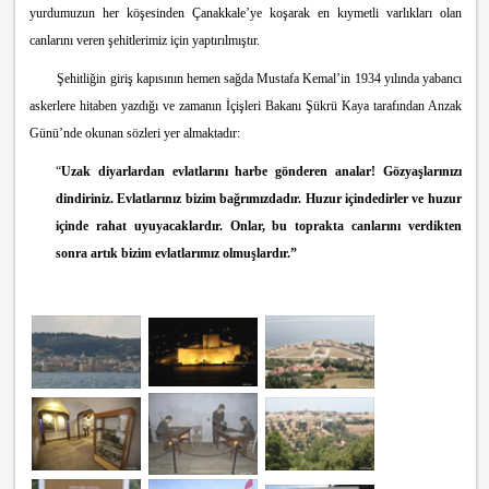
yurdumuzun her köşesinden Çanakkale’ye koşarak en kıymetli varlıkları olan
canlarını veren şehitlerimiz için yaptırılmıştır.
Şehitliğin giriş kapısının hemen sağda Mustafa Kemal’in 1934 yılında yabancı
askerlere hitaben yazdığı ve zamanın İçişleri Bakanı Şükrü Kaya tarafından Anzak
Günü’nde okunan sözleri yer almaktadır:
“
Uzak diyarlardan evlatlarını harbe gönderen analar! Gözyaşlarınızı
dindiriniz. Evlatlarınız bizim bağrımızdadır. Huzur içindedirler ve huzur
içinde rahat uyuyacaklardır. Onlar, bu toprakta canlarını verdikten
sonra artık bizim evlatlarımız olmuşlardır.”